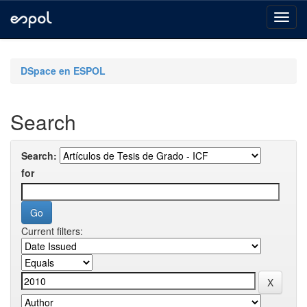
Skip
navigation
DSpace en ESPOL
Search
Search:
for
Current filters: