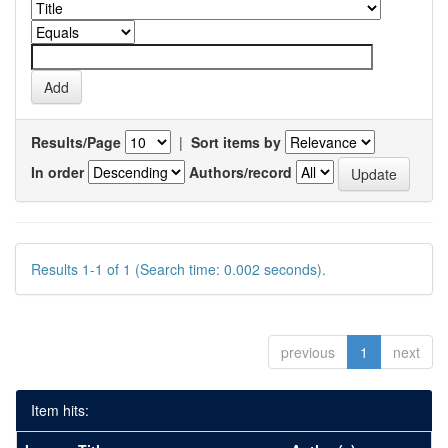
Results/Page
|
Sort items by
In order
Authors/record
Results 1-1 of 1 (Search time: 0.002 seconds).
previous
1
next
Item hits: