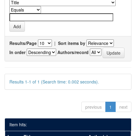
Results/Page
|
Sort items by
In order
Authors/record
Results 1-1 of 1 (Search time: 0.002 seconds).
previous
1
next
Item hits: