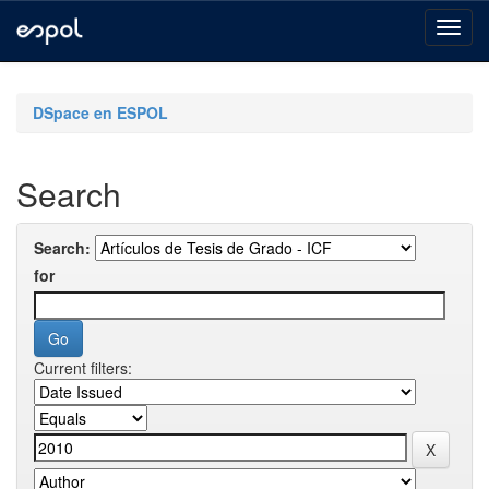
Skip
navigation
DSpace en ESPOL
Search
Search:
for
Current filters: