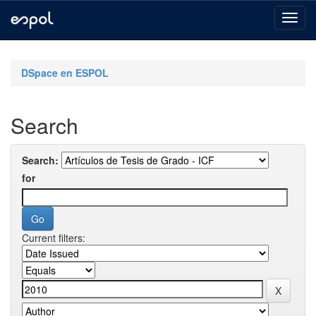
Skip
navigation
DSpace en ESPOL
Search
Search:
for
Current filters: