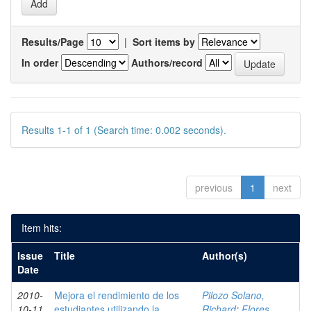
Results/Page
|
Sort items by
In order
Authors/record
Results 1-1 of 1 (Search time: 0.002 seconds).
previous
1
next
Item hits:
Issue
Title
Author(s)
Date
2010-
Mejora el rendimiento de los
Pilozo Solano,
10-11
estudiantes utilizando la
Richard
;
Flores