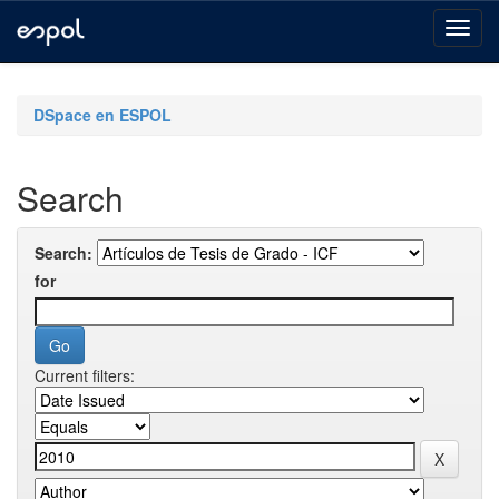
Skip
navigation
DSpace en ESPOL
Search
Search:
for
Current filters: