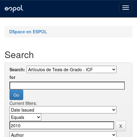
Skip
navigation
DSpace en ESPOL
Search
Search:
for
Current filters: