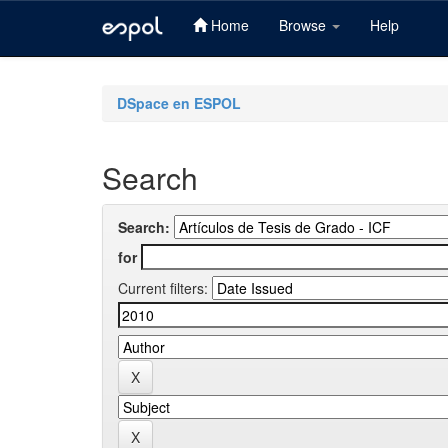
Home
Browse
Help
Skip
navigation
DSpace en ESPOL
Search
Search:
for
Current filters: