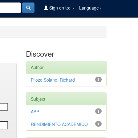
Sign on to:
Language
Discover
Author
Pilozo Solano, Richard
1
Subject
ABP
1
RENDIMIENTO ACADÉMICO
1