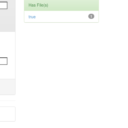
Has File(s)
true
1