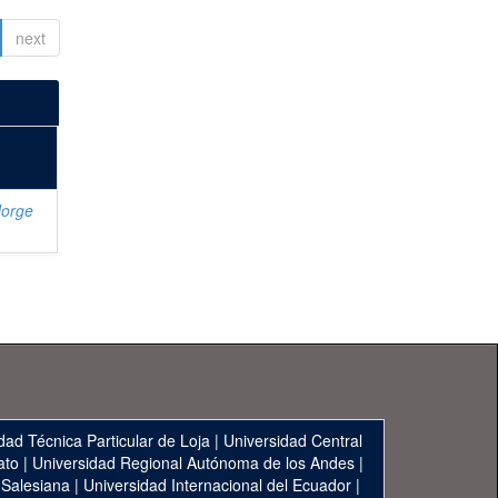
next
Jorge
dad Técnica Particular de Loja
|
Universidad Central
ato
|
Universidad Regional Autónoma de los Andes
|
 Salesiana
|
Universidad Internacional del Ecuador
|