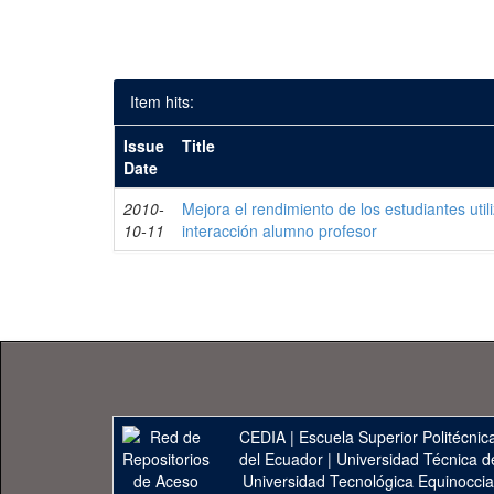
Item hits:
Issue
Title
Date
2010-
Mejora el rendimiento de los estudiantes uti
10-11
interacción alumno profesor
CEDIA
|
Escuela Superior Politécnica
del Ecuador
|
Universidad Técnica d
Universidad Tecnológica Equinoccia