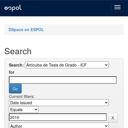
Skip
navigation
DSpace en ESPOL
Search
Search:
for
Current filters: