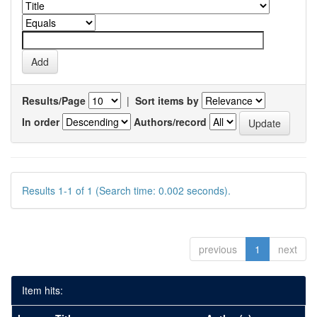
Results/Page
|
Sort items by
In order
Authors/record
Results 1-1 of 1 (Search time: 0.002 seconds).
previous
1
next
Item hits: