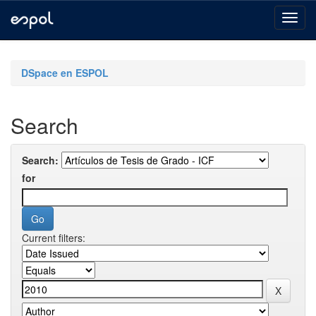
Skip
navigation
DSpace en ESPOL
Search
Search:
for
Current filters: