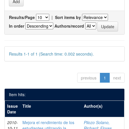
Results/Page
|
Sort items by
In order
Authors/record
Results 1-1 of 1 (Search time: 0.002 seconds).
previous
1
next
Item hits:
Issue
Title
Author(s)
Date
2010-
Mejora el rendimiento de los
Pilozo Solano,
10-11
estudiantes utilizando la
Richard
;
Flores