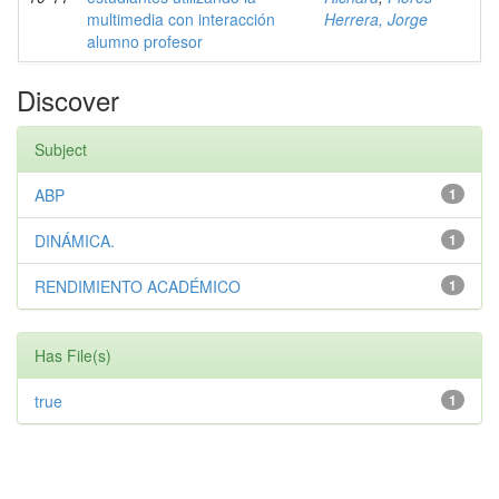
multimedia con interacción
Herrera, Jorge
alumno profesor
Discover
Subject
ABP
1
DINÁMICA.
1
RENDIMIENTO ACADÉMICO
1
Has File(s)
true
1