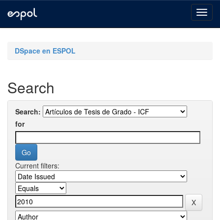
Skip
navigation
DSpace en ESPOL
Search
Search:
for
Current filters: