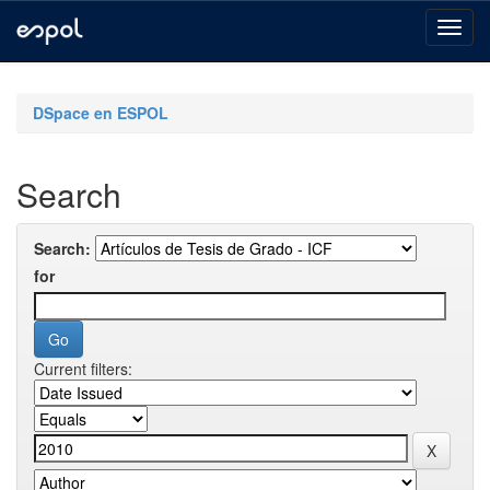
Skip
navigation
DSpace en ESPOL
Search
Search:
for
Current filters: