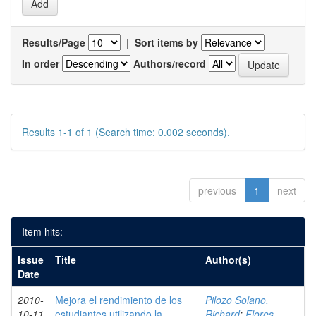
Results/Page
|
Sort items by
In order
Authors/record
Results 1-1 of 1 (Search time: 0.002 seconds).
previous
1
next
Item hits:
Issue
Title
Author(s)
Date
2010-
Mejora el rendimiento de los
Pilozo Solano,
10-11
estudiantes utilizando la
Richard
;
Flores