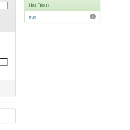
Has File(s)
true
1