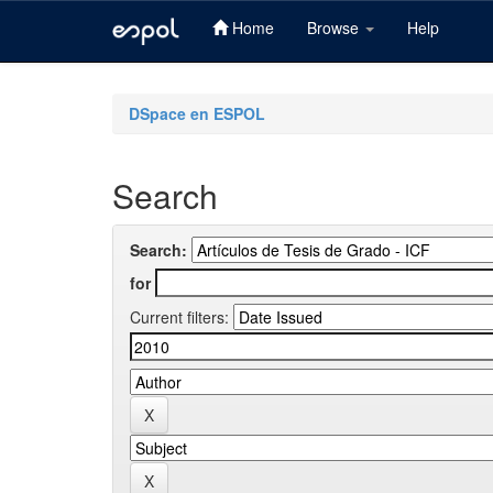
Home
Browse
Help
Skip
navigation
DSpace en ESPOL
Search
Search:
for
Current filters: