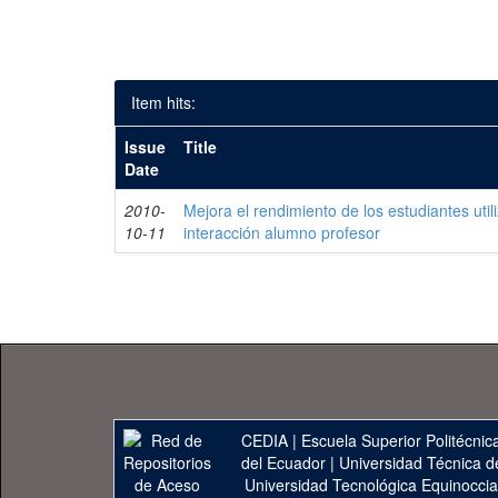
Item hits:
Issue
Title
Date
2010-
Mejora el rendimiento de los estudiantes uti
10-11
interacción alumno profesor
CEDIA
|
Escuela Superior Politécnica
del Ecuador
|
Universidad Técnica d
Universidad Tecnológica Equinoccia