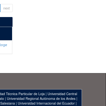
next
Jorge
dad Técnica Particular de Loja
|
Universidad Central
ato
|
Universidad Regional Autónoma de los Andes
|
 Salesiana
|
Universidad Internacional del Ecuador
|