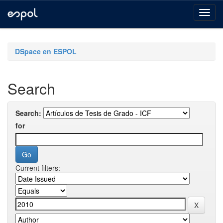
Skip
navigation
DSpace en ESPOL
Search
Search:
for
Current filters: