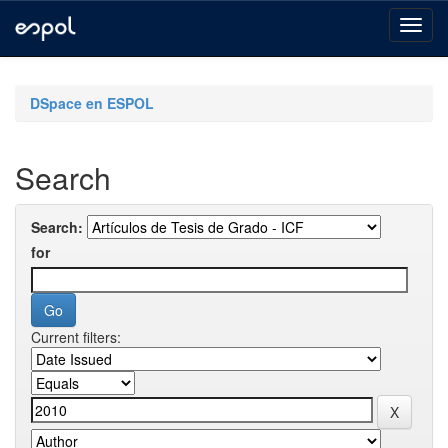
Skip
navigation
DSpace en ESPOL
Search
Search:
for
Current filters: