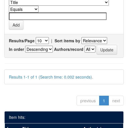
Results/Page
|
Sort items by
In order
Authors/record
Results 1-1 of 1 (Search time: 0.002 seconds).
previous
1
next
Item hits: