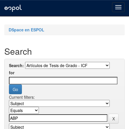
Skip
navigation
DSpace en ESPOL
Search
Search:
for
Current filters: