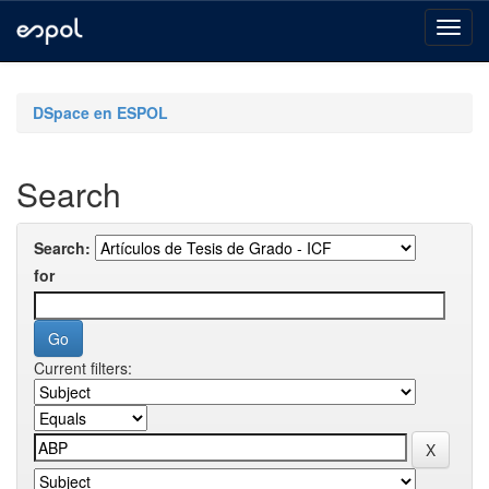
Skip
navigation
DSpace en ESPOL
Search
Search:
for
Current filters: