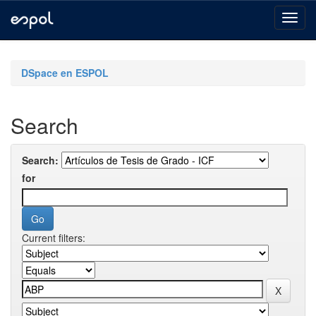
Skip
navigation
DSpace en ESPOL
Search
Search:
for
Current filters: