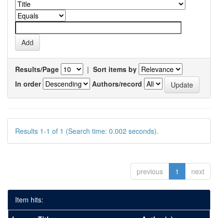
Results/Page
|
Sort items by
In order
Authors/record
Results 1-1 of 1 (Search time: 0.002 seconds).
previous
1
next
Item hits: