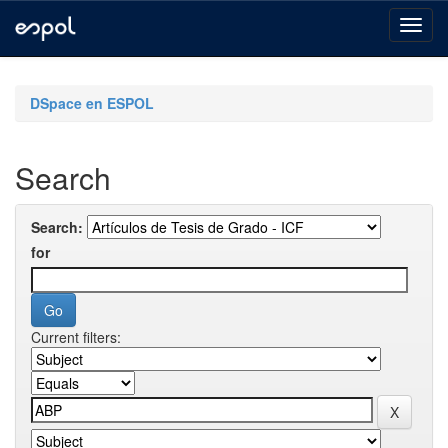
Skip
navigation
DSpace en ESPOL
Search
Search:
for
Current filters: