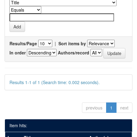
Results/Page
|
Sort items by
In order
Authors/record
Results 1-1 of 1 (Search time: 0.002 seconds).
previous
1
next
Item hits: