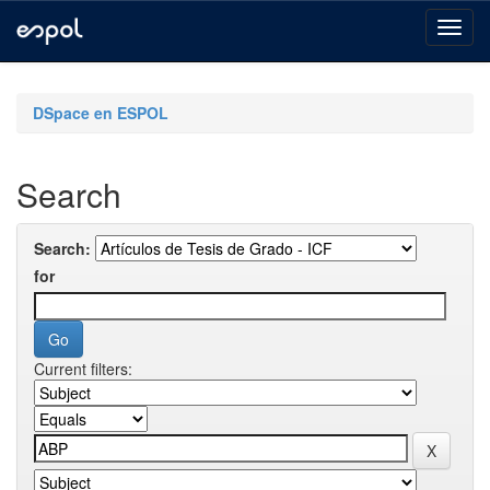
Skip
navigation
DSpace en ESPOL
Search
Search:
for
Current filters: