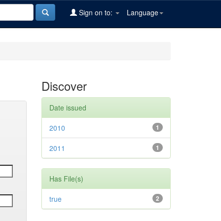
Sign on to:
Language
Discover
Date issued
2010
1
2011
1
Has File(s)
true
2