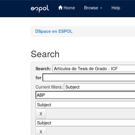
Home
Browse
Help
Skip
navigation
DSpace en ESPOL
Search
Search:
for
Current filters: