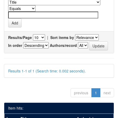
Results/Page
|
Sort items by
In order
Authors/record
Results 1-1 of 1 (Search time: 0.002 seconds).
previous
1
next
Item hits: