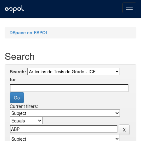
Skip
navigation
DSpace en ESPOL
Search
Search:
for
Current filters: