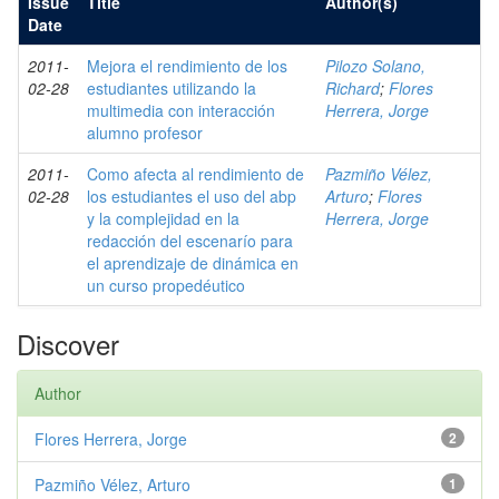
Issue
Title
Author(s)
Date
2011-
Mejora el rendimiento de los
Pilozo Solano,
02-28
estudiantes utilizando la
Richard
;
Flores
multimedia con interacción
Herrera, Jorge
alumno profesor
2011-
Como afecta al rendimiento de
Pazmiño Vélez,
02-28
los estudiantes el uso del abp
Arturo
;
Flores
y la complejidad en la
Herrera, Jorge
redacción del escenarío para
el aprendizaje de dinámica en
un curso propedéutico
Discover
Author
Flores Herrera, Jorge
2
Pazmiño Vélez, Arturo
1