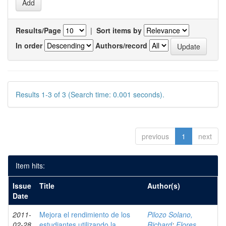
Results/Page
|
Sort items by
In order
Authors/record
Results 1-3 of 3 (Search time: 0.001 seconds).
previous
1
next
Item hits:
Issue
Title
Author(s)
Date
2011-
Mejora el rendimiento de los
Pilozo Solano,
02-28
estudiantes utilizando la
Richard
;
Flores