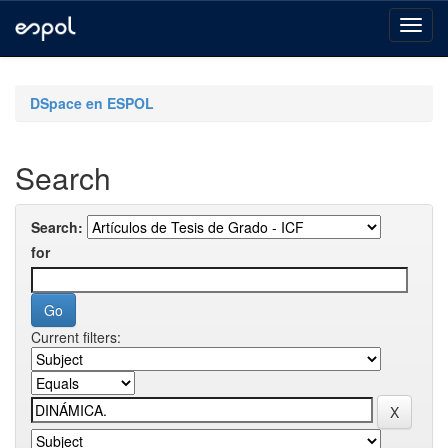
Skip
navigation
DSpace en ESPOL
Search
Search:
for
Current filters: