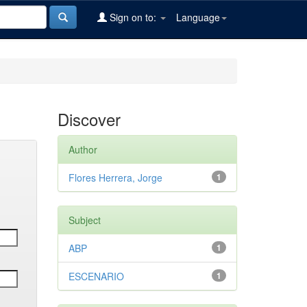
Sign on to:
Language
Discover
Author
Flores Herrera, Jorge
1
Subject
ABP
1
ESCENARIO
1