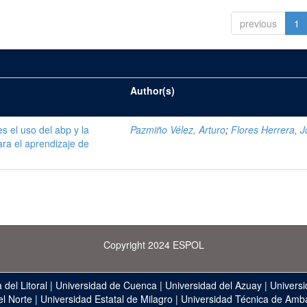
previous
1
Author(s)
s el uso del abp y la
Pazmiño Vélez, Arturo
;
Flores Herrera, 
ara el aprendizaje de
Copyright 2024 ESPOL
 del Litoral
|
Universidad de Cuenca
|
Universidad del Azuay
|
Universi
el Norte
|
Universidad Estatal de Milagro
|
Universidad Técnica de Amb