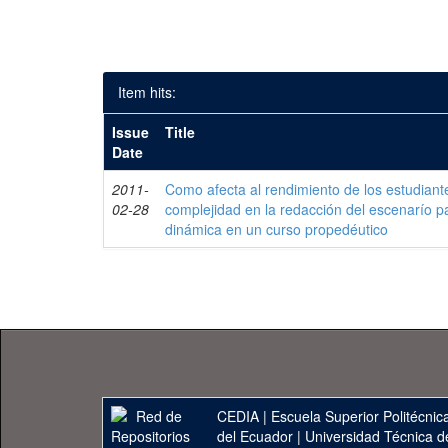
Item hits:
Issue
Title
Date
2011-
Como afecta al rendimiento de los estudiante
02-28
complejidad en la redacción del escenarío p
dinámica en un curso propedéutico
CEDIA
|
Escuela Superior Politécnica
del Ecuador
|
Universidad Técnica d