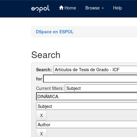
Home
Browse
Help
Skip
navigation
DSpace en ESPOL
Search
Search:
for
Current filters: