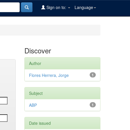
Sign on to:
Language
Discover
Author
Flores Herrera, Jorge
1
Subject
ABP
1
Date issued