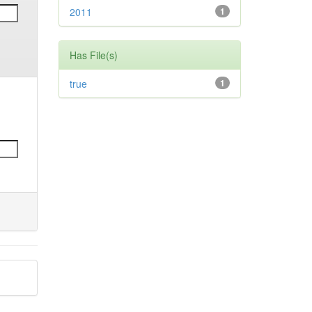
2011
1
Has File(s)
true
1