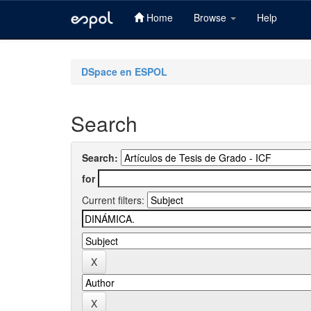
Home
Browse
Help
Skip
navigation
DSpace en ESPOL
Search
Search:
for
Current filters: