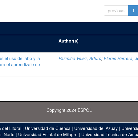
previous
1
Author(s)
s el uso del abp y la
Pazmiño Vélez, Arturo
;
Flores Herrera, 
ara el aprendizaje de
Copyright 2024 ESPOL
 del Litoral
|
Universidad de Cuenca
|
Universidad del Azuay
|
Universi
el Norte
|
Universidad Estatal de Milagro
|
Universidad Técnica de Amb