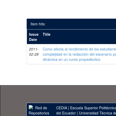
Item hits:
Issue
Title
Date
2011-
Como afecta al rendimiento de los estudiante
02-28
complejidad en la redacción del escenarío p
dinámica en un curso propedéutico
CEDIA
|
Escuela Superior Politécnica
del Ecuador
|
Universidad Técnica d