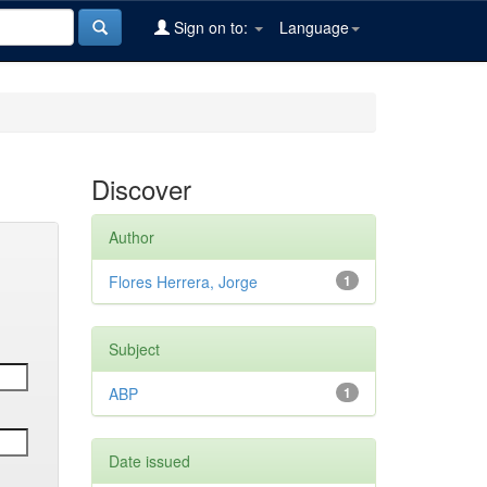
Sign on to:
Language
Discover
Author
Flores Herrera, Jorge
1
Subject
ABP
1
Date issued