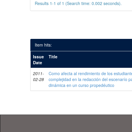
Results 1-1 of 1 (Search time: 0.002 seconds).
Item hits:
Issue
Title
Date
2011-
Como afecta al rendimiento de los estudiante
02-28
complejidad en la redacción del escenarío p
dinámica en un curso propedéutico