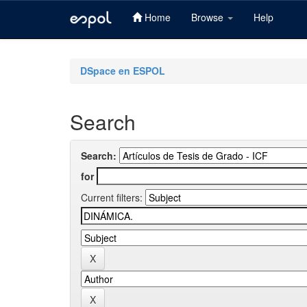
Home
Browse
Help
Skip
navigation
DSpace en ESPOL
Search
Search:
for
Current filters: