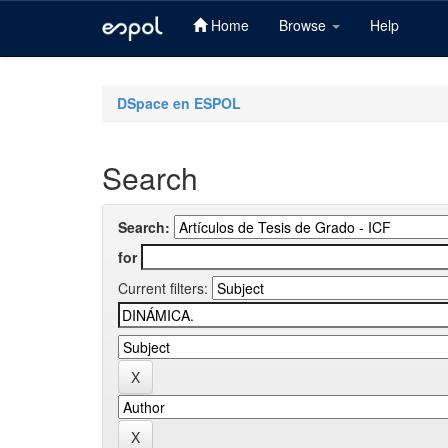
Home
Browse
Help
Skip
navigation
DSpace en ESPOL
Search
Search:
for
Current filters: