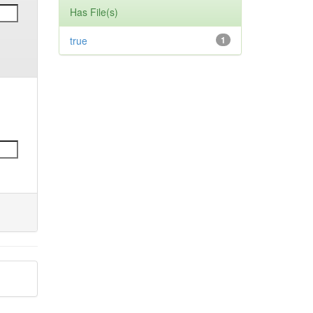
Has File(s)
true
1