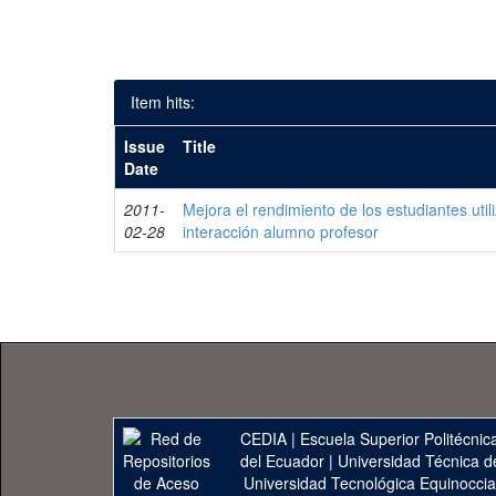
Item hits:
Issue
Title
Date
2011-
Mejora el rendimiento de los estudiantes uti
02-28
interacción alumno profesor
CEDIA
|
Escuela Superior Politécnica
del Ecuador
|
Universidad Técnica d
Universidad Tecnológica Equinoccia