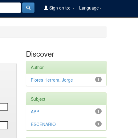
Sign on to:
Language
Discover
Author
Flores Herrera, Jorge
1
Subject
ABP
1
ESCENARIO
1