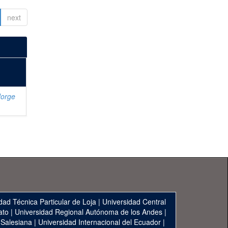
next
Jorge
dad Técnica Particular de Loja
|
Universidad Central
ato
|
Universidad Regional Autónoma de los Andes
|
 Salesiana
|
Universidad Internacional del Ecuador
|