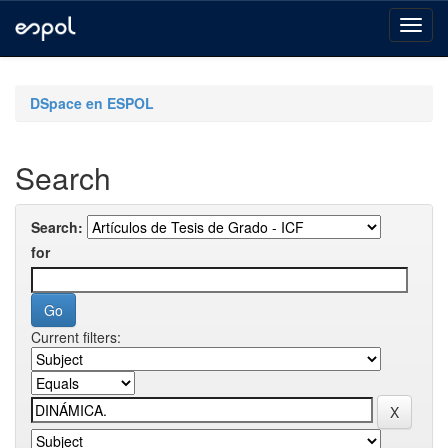
Skip
navigation
DSpace en ESPOL
Search
Search:
for
Current filters: