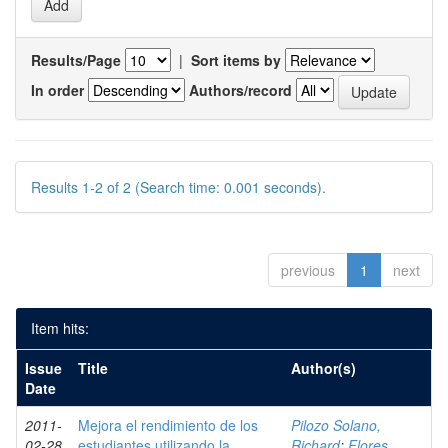
Results/Page
|
Sort items by
In order
Authors/record
Results 1-2 of 2 (Search time: 0.001 seconds).
previous
1
next
Item hits:
Issue
Title
Author(s)
Date
2011-
Mejora el rendimiento de los
Pilozo Solano,
02-28
estudiantes utilizando la
Richard
;
Flores