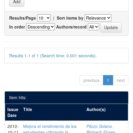
Results/Page
|
Sort items by
In order
Authors/record
Results 1-1 of 1 (Search time: 0.001 seconds).
previous
1
next
Item hits:
Issue
Title
Author(s)
Date
2010-
Mejora el rendimiento de los
Pilozo Solano,
10-11
estudiantes utilizando la
Richard
;
Flores