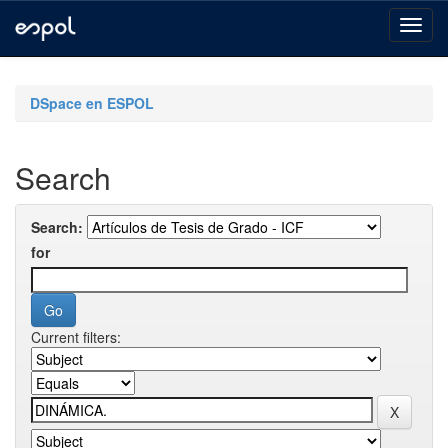
Skip
navigation
DSpace en ESPOL
Search
Search:
for
Current filters: