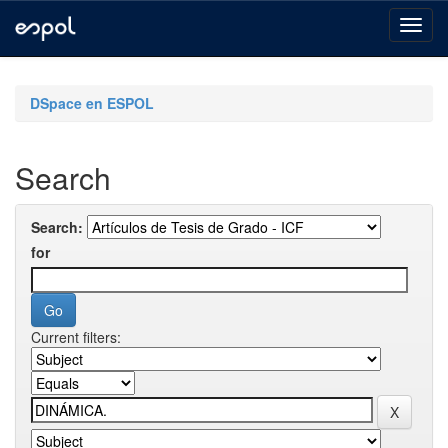
Skip
navigation
DSpace en ESPOL
Search
Search:
for
Current filters: