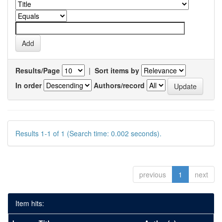
Results/Page
|
Sort items by
In order
Authors/record
Results 1-1 of 1 (Search time: 0.002 seconds).
previous
1
next
Item hits: