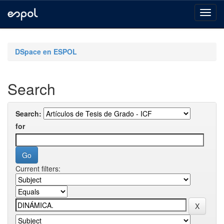
Skip
navigation
DSpace en ESPOL
Search
Search:
for
Current filters: