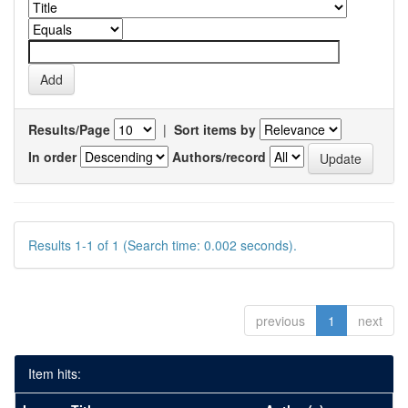
Results/Page
|
Sort items by
In order
Authors/record
Results 1-1 of 1 (Search time: 0.002 seconds).
previous
1
next
Item hits: