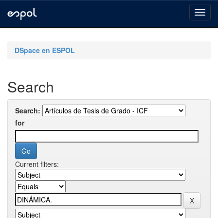
Skip
navigation
DSpace en ESPOL
Search
Search:
for
Current filters: