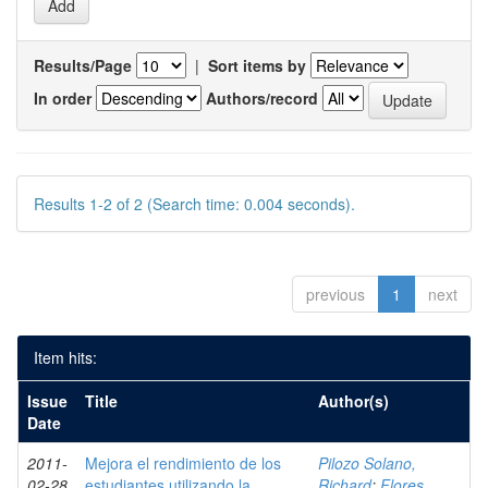
Results/Page
|
Sort items by
In order
Authors/record
Results 1-2 of 2 (Search time: 0.004 seconds).
previous
1
next
Item hits:
Issue
Title
Author(s)
Date
2011-
Mejora el rendimiento de los
Pilozo Solano,
02-28
estudiantes utilizando la
Richard
;
Flores