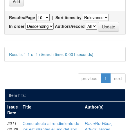
Results/Page
|
Sort items by
In order
Authors/record
Results 1-1 of 1 (Search time: 0.001 seconds).
previous
1
next
Item hits:
Issue
Title
Author(s)
Date
2011-
Como afecta al rendimiento de
Pazmiño Vélez,
02-28
los estudiantes el uso del abp
Arturo
;
Flores