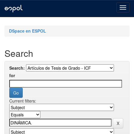
Skip
navigation
DSpace en ESPOL
Search
Search:
for
Current filters: