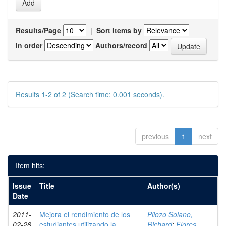
Results/Page
|
Sort items by
In order
Authors/record
Results 1-2 of 2 (Search time: 0.001 seconds).
previous
1
next
Item hits:
Issue
Title
Author(s)
Date
2011-
Mejora el rendimiento de los
Pilozo Solano,
02-28
estudiantes utilizando la
Richard
;
Flores