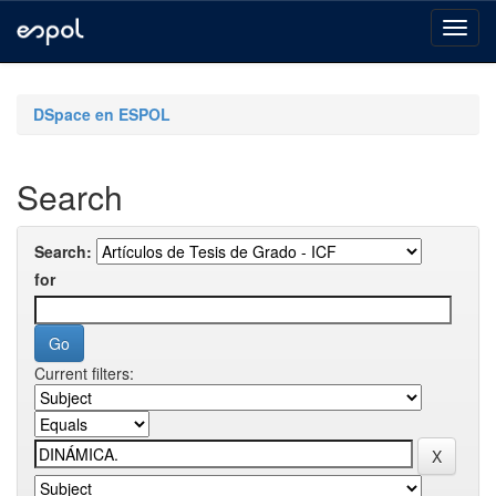
Skip
navigation
DSpace en ESPOL
Search
Search:
for
Current filters: