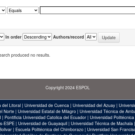
In order
Authors/record
earch produced no results.
Copyright 2024 ESPOL
 del Litoral
|
Universidad de Cuenca
|
Universidad del Azuay
|
Universi
el Norte
|
Universidad Estatal de Milagro
|
Universidad Técnica de Amb
l
|
Pontificia Universidad Catolica del Ecuador
|
Universidad Politécnica
as-ESPE
|
Universidad de Guayaquil
|
Universidad Técnica de Machala
Bolivar
|
Escuela Politécnica del Chimborazo
|
Universidad San Francis