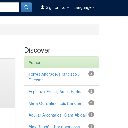
Sign on to:
Language
Discover
Author
Torres Andrade, Francisco ,
3
Director
Espinoza Freire, Annie Karina
2
Mera González, Luis Enrique
2
Aguilar Arcentales, Clara Abigail
1
Ajoy Rendón, Karla Vanessa
1