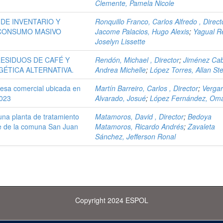
Clemente, Pamela Nicole
DE INVENTARIO Y
Ronquillo Franco, Carlos Alfredo , Direct
 CONSUMO MASIVO
Jacome Palacios, Hugo Alexis
;
Yagual R
Joselyn Lissette
RESIDUOS DE CAFÉ Y
Rendón, Michael , Director
;
Jiménez Cab
ÉTICA ALTERNATIVA.
Andrea Michelle
;
López Torres, Allan St
resa comercial ubicada en
Martín Barreiro, Carlos , Director
;
Verga
2023
Alvarado, Josué
;
López Fernández, Om
na planta de tratamiento
Matamoros, David , Director
;
Bedoya
le de la comuna San Juan
Matamoros, Ricardo Andrés
;
Zavaleta
Sánchez, Jefferson Ronal
Copyright 2024 ESPOL