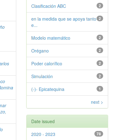
,
Clasificación ABC
2
en la medida que se apoya tanto
2
e...
ño
Modelo matemático
2
Orégano
2
arlos
Poder calorífico
2
Simulación
2
eco
Romina
(-)- Epicatequina
1
next >
amar
ezo,
Date issued
lo
2020 - 2023
78