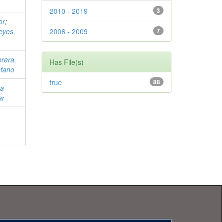
2010 - 2019
3
or
;
eyes,
2006 - 2009
7
rera,
Has File(s)
efano
true
88
ra
ar