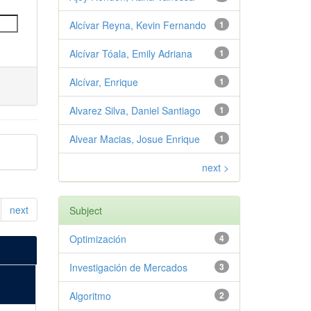
Alcívar Reyna, Kevin Fernando
1
Alcívar Tóala, Emily Adriana
1
Alcívar, Enrique
1
Alvarez Silva, Daniel Santiago
1
Alvear Macias, Josue Enrique
1
next >
next
Subject
Optimización
4
Investigación de Mercados
3
Algoritmo
2