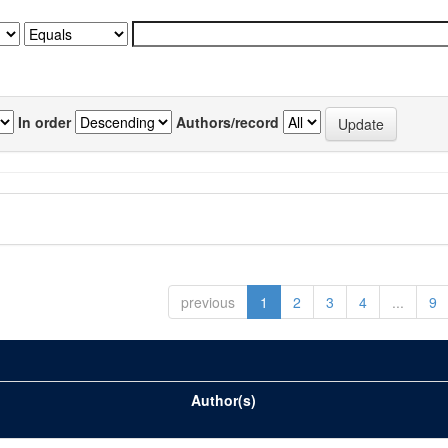
In order
Authors/record
previous
1
2
3
4
...
9
Author(s)