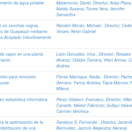
tamiento de agua potable
Matamoros, David, Director
;
Arias Plaza
Nataly Susana
;
Torres Vera, Jennifer
Samantha
) en conchas negras
Rendón Morán, Michael , Director
;
Cede
lfo de Guayaquil mediante
Vinces, Kevin Gabriel
ma Acoplado Inductivamente
 de vapor en una planta
León González, Irina , Director
;
Rosales
marón.
Alvarez, Odalys Tamara
;
Viteri Armas, C
Andres
mixto para remoción
Flores Manrique, Nadia , Director
;
Pach
cuosa
Serrano, Fanny Andrea
;
Tapia Marcos, 
Milena
en estadística informática
Pérez Gilabert, Francisco, Director
;
Vill
Canarte, Néstor Fabrizzio
;
Gullqui Valar
Carmen Verónica
a la optimización de la
Sandoya S, Fernando , Director
;
Jaramil
distribución de una
Bermúdez, Jazmín Alejandra
;
Naranjo