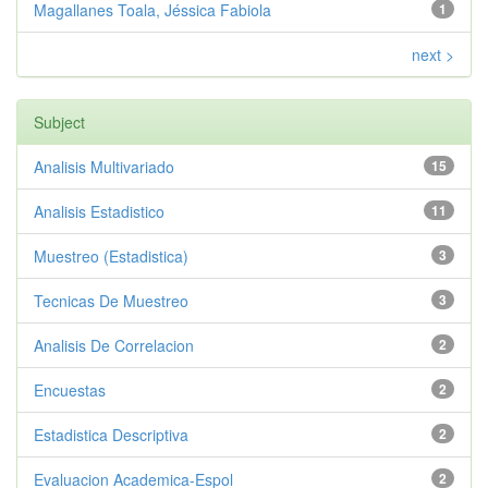
Magallanes Toala, Jéssica Fabiola
1
next >
Subject
Analisis Multivariado
15
Analisis Estadistico
11
Muestreo (Estadistica)
3
Tecnicas De Muestreo
3
Analisis De Correlacion
2
Encuestas
2
Estadistica Descriptiva
2
Evaluacion Academica-Espol
2