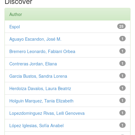
Discover
Author
Espol
25
Aguayo Escandon, José M.
1
Bremero Leonardo, Fabiani Orbea
1
Contreras Jordan, Eliana
1
Garcia Bustos, Sandra Lorena
1
Herdoiza Davalos, Laura Beatriz
1
Holguin Marquez, Tania Elizabeth
1
Lopezdominguez Rivas, Leili Genoveva
1
López Iglesias, Sofía Anabel
1