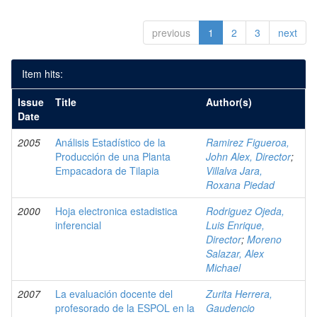
previous
1
2
3
next
Item hits:
Issue
Title
Author(s)
Date
2005
Análisis Estadístico de la
Ramirez Figueroa,
Producción de una Planta
John Alex, Director
;
Empacadora de Tilapia
Villalva Jara,
Roxana Piedad
2000
Hoja electronica estadistica
Rodriguez Ojeda,
inferencial
Luis Enrique,
Director
;
Moreno
Salazar, Alex
Michael
2007
La evaluación docente del
Zurita Herrera,
profesorado de la ESPOL en la
Gaudencio