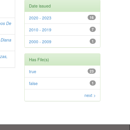
Date issued
2020 - 2023
16
os De
2010 - 2019
7
, Diana
2000 - 2009
1
zas,
Has File(s)
true
23
false
1
next >