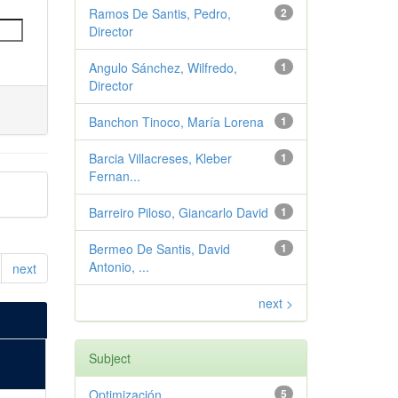
Ramos De Santis, Pedro,
2
Director
Angulo Sánchez, Wilfredo,
1
Director
Banchon Tinoco, María Lorena
1
Barcia Villacreses, Kleber
1
Fernan...
Barreiro Piloso, Giancarlo David
1
Bermeo De Santis, David
1
Antonio, ...
next
next >
Subject
Optimización
5