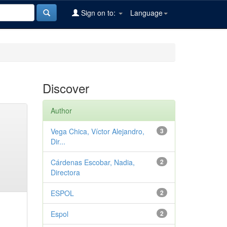
Sign on to:
Language
Discover
Author
Vega Chica, Víctor Alejandro,
3
Dir...
Cárdenas Escobar, Nadia,
2
Directora
ESPOL
2
Espol
2