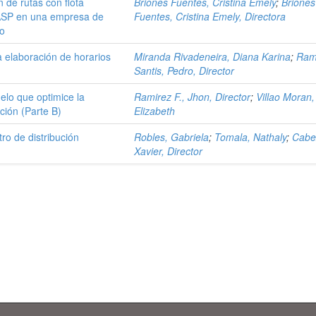
n de rutas con flota
Briones Fuentes, Cristina Emely
;
Briones
ASP en una empresa de
Fuentes, Cristina Emely, Directora
vo
 elaboración de horarios
Miranda Rivadeneira, Diana Karina
;
Ram
Santis, Pedro, Director
elo que optimice la
Ramirez F., Jhon, Director
;
Villao Moran
ción (Parte B)
Elizabeth
ro de distribución
Robles, Gabriela
;
Tomala, Nathaly
;
Cabe
Xavier, Director