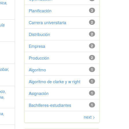
ica,
Planificación
3
Carrera universitaria
2
ula
Distribución
2
Empresa
2
Producción
2
obar,
Algoritmo
1
Algoritmo de clarke y w right
1
co,
Asignación
1
re,
Bachilleres-estudiantes
1
ca,
next >