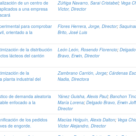
alización de un centro de
Zúñiga Navarro, Sarai Cristabel
;
Vega Ch
 aplicados a una empresa
Víctor, Director
macará
xperimental para comprobar
Flores Herrera, Jorge, Director
;
Saquina
l, orientado a la
Brito, José Luis
mización de la distribución
León León, Rosendo Florencio
;
Delgado
ctos lácteos del cantón
Bravo, Erwin, Director
imización de la
Zambrano Carrión, Jorge
;
Cárdenas Esc
planta industrial del
Nadia, Directora
tico de demanda aleatoria
Yánez Guisha, Alexis Paul
;
Banchon Tino
riable enfocado a la
María Lorena
;
Delgado Bravo, Erwin Joff
Director
ificación de los pedidos
Macías Holguín, Alexis Dalton
;
Vega Chi
aves de engorde.
Víctor Alejandro, Director