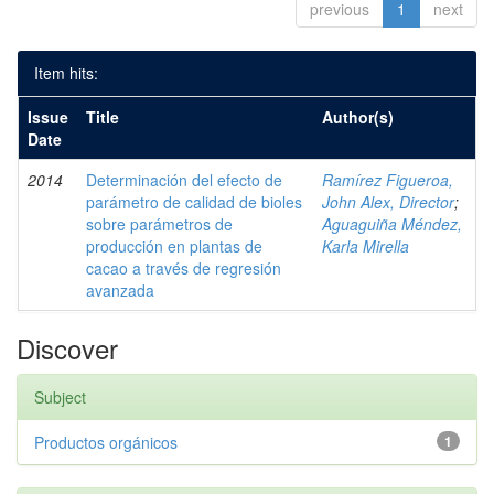
previous
1
next
Item hits:
Issue
Title
Author(s)
Date
2014
Determinación del efecto de
Ramírez Figueroa,
parámetro de calidad de bioles
John Alex, Director
;
sobre parámetros de
Aguaguiña Méndez,
producción en plantas de
Karla Mirella
cacao a través de regresión
avanzada
Discover
Subject
Productos orgánicos
1