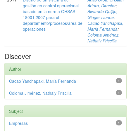
gestión en control operacional
Arturo, Director
;
basado en la norma OHSAS
Alvarado Quijije,
18001:2007 para el
Ginger Ivonne
;
departamento/procesos/área de
Cacao Yanchapaxi,
operaciones
María Fernanda
;
Coloma Jiménez,
Nathaly Priscilla
Discover
Author
Cacao Yanchapaxi, María Fernanda
1
Coloma Jiménez, Nathaly Priscilla
1
Subject
Empresas
1