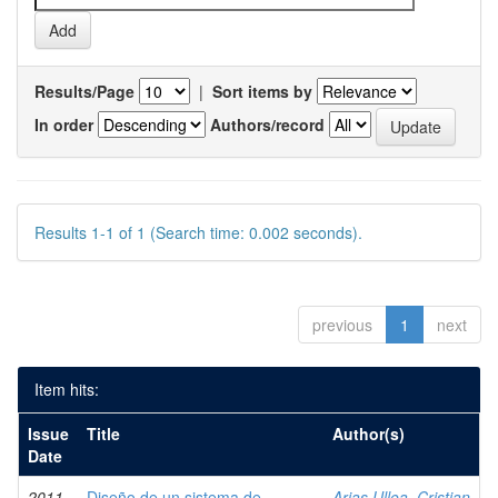
Results/Page
|
Sort items by
In order
Authors/record
Results 1-1 of 1 (Search time: 0.002 seconds).
previous
1
next
Item hits:
Issue
Title
Author(s)
Date
2011
Diseño de un sistema de
Arias Ulloa, Cristian