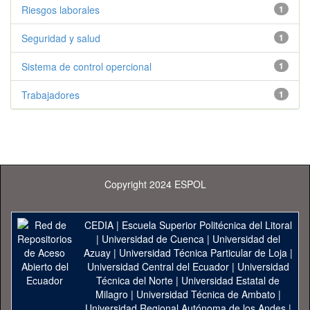
Riesgos laborales
1
Seguridad y salud
1
Sistema de control opercional
1
Trabajadores
1
Copyright 2024 ESPOL
CEDIA
|
Escuela Superior Politécnica del Litoral
|
Universidad de Cuenca
|
Universidad del
Azuay
|
Universidad Técnica Particular de Loja
|
Universidad Central del Ecuador
|
Universidad
Técnica del Norte
|
Universidad Estatal de
Milagro
|
Universidad Técnica de Ambato
|
Universidad Regional Autónoma de los Andes
|