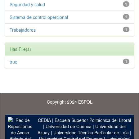
Seguridad y salud
1
Sistema de control opercional
1
Trabajadores
1
Has File(s)
true
1
Copyright 2024 ESPOL
CEDIA
|
Escuela Superior Politécnica del Litoral
|
Universidad de Cuenca
|
Universidad del
Azuay
|
Universidad Técnica Particular de Loja
|
Universidad Central del Ecuador
|
Universidad