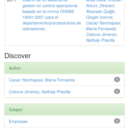
gestión en control operacional
Arturo, Director
;
basado en la norma OHSAS
Alvarado Quijije,
18001:2007 para el
Ginger Ivonne
;
departamento/procesos/área de
Cacao Yanchapaxi,
operaciones
María Fernanda
;
Coloma Jiménez,
Nathaly Priscilla
Discover
Author
Cacao Yanchapaxi, María Fernanda
1
Coloma Jiménez, Nathaly Priscilla
1
Subject
Empresas
1