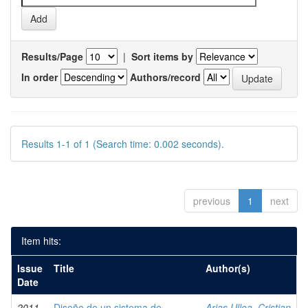
Results/Page
|
Sort items by
In order
Authors/record
Results 1-1 of 1 (Search time: 0.002 seconds).
previous
1
next
Item hits:
Issue
Title
Author(s)
Date
2011
Diseño de un sistema de
Arias Ulloa, Cristian