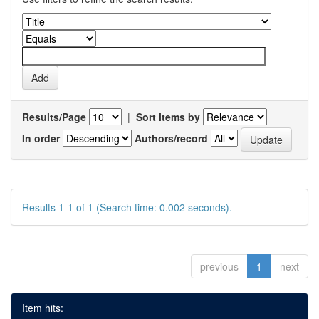
Results/Page
|
Sort items by
In order
Authors/record
Results 1-1 of 1 (Search time: 0.002 seconds).
previous
1
next
Item hits: