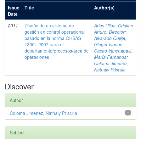
Issue
Title
Author(s)
Date
2011
Diseño de un sistema de
Arias Ulloa, Cristian
gestión en control operacional
Arturo, Director
;
basado en la norma OHSAS
Alvarado Quijije,
18001:2007 para el
Ginger Ivonne
;
departamento/procesos/área de
Cacao Yanchapaxi,
operaciones
María Fernanda
;
Coloma Jiménez,
Nathaly Priscilla
Discover
Author
Coloma Jiménez, Nathaly Priscilla
1
Subject