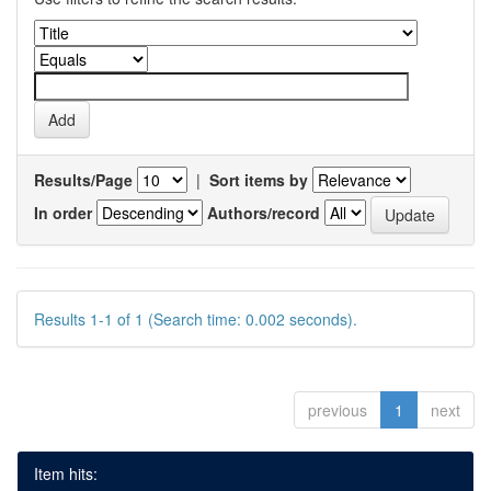
Results/Page
|
Sort items by
In order
Authors/record
Results 1-1 of 1 (Search time: 0.002 seconds).
previous
1
next
Item hits: