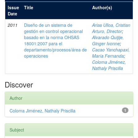
Issue
Title
Author(s)
Date
2011
Diseño de un sistema de
Arias Ulloa, Cristian
gestión en control operacional
Arturo, Director
;
basado en la norma OHSAS
Alvarado Quijije,
18001:2007 para el
Ginger Ivonne
;
departamento/procesos/área de
Cacao Yanchapaxi,
operaciones
María Fernanda
;
Coloma Jiménez,
Nathaly Priscilla
Discover
Author
Coloma Jiménez, Nathaly Priscilla
1
Subject