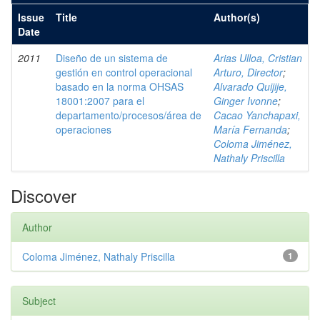
Issue
Title
Author(s)
Date
2011
Diseño de un sistema de
Arias Ulloa, Cristian
gestión en control operacional
Arturo, Director
;
basado en la norma OHSAS
Alvarado Quijije,
18001:2007 para el
Ginger Ivonne
;
departamento/procesos/área de
Cacao Yanchapaxi,
operaciones
María Fernanda
;
Coloma Jiménez,
Nathaly Priscilla
Discover
Author
Coloma Jiménez, Nathaly Priscilla
1
Subject