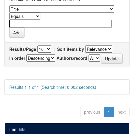
Results/Page
|
Sort items by
In order
Authors/record
Results 1-1 of 1 (Search time: 0.002 seconds).
previous
1
next
Item hits: