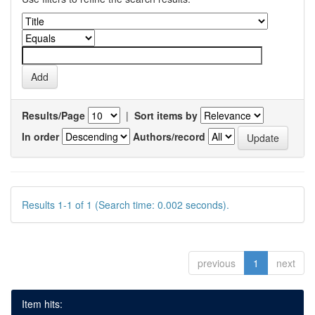
Results/Page
|
Sort items by
In order
Authors/record
Results 1-1 of 1 (Search time: 0.002 seconds).
previous
1
next
Item hits: