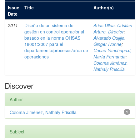
Issue
Title
Author(s)
Date
2011
Diseño de un sistema de
Arias Ulloa, Cristian
gestión en control operacional
Arturo, Director
;
basado en la norma OHSAS
Alvarado Quijije,
18001:2007 para el
Ginger Ivonne
;
departamento/procesos/área de
Cacao Yanchapaxi,
operaciones
María Fernanda
;
Coloma Jiménez,
Nathaly Priscilla
Discover
Author
Coloma Jiménez, Nathaly Priscilla
1
Subject