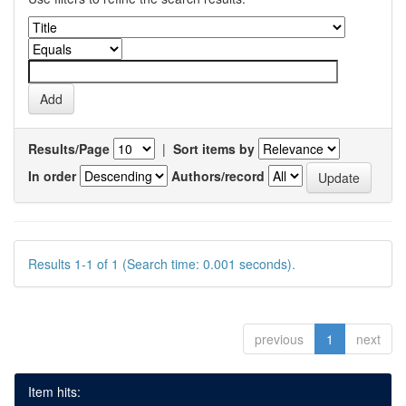
Results/Page
|
Sort items by
In order
Authors/record
Results 1-1 of 1 (Search time: 0.001 seconds).
previous
1
next
Item hits: