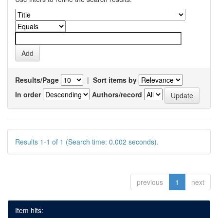
Results/Page
|
Sort items by
In order
Authors/record
Results 1-1 of 1 (Search time: 0.002 seconds).
previous
1
next
Item hits: