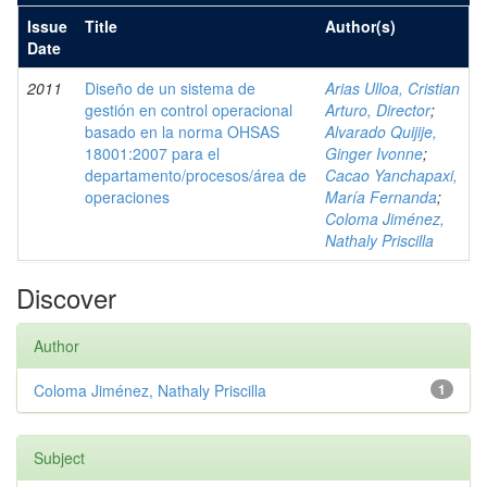
Issue
Title
Author(s)
Date
2011
Diseño de un sistema de
Arias Ulloa, Cristian
gestión en control operacional
Arturo, Director
;
basado en la norma OHSAS
Alvarado Quijije,
18001:2007 para el
Ginger Ivonne
;
departamento/procesos/área de
Cacao Yanchapaxi,
operaciones
María Fernanda
;
Coloma Jiménez,
Nathaly Priscilla
Discover
Author
Coloma Jiménez, Nathaly Priscilla
1
Subject