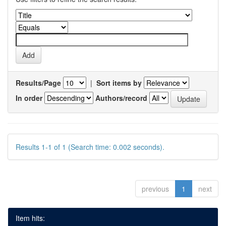
Results/Page
|
Sort items by
In order
Authors/record
Results 1-1 of 1 (Search time: 0.002 seconds).
previous
1
next
Item hits: