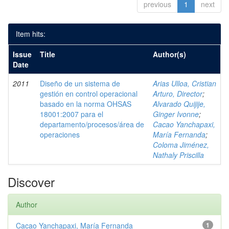
previous
1
next
Item hits:
Issue
Title
Author(s)
Date
2011
Diseño de un sistema de
Arias Ulloa, Cristian
gestión en control operacional
Arturo, Director
;
basado en la norma OHSAS
Alvarado Quijije,
18001:2007 para el
Ginger Ivonne
;
departamento/procesos/área de
Cacao Yanchapaxi,
operaciones
María Fernanda
;
Coloma Jiménez,
Nathaly Priscilla
Discover
Author
Cacao Yanchapaxi, María Fernanda
1