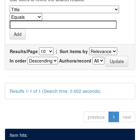
Results/Page
|
Sort items by
In order
Authors/record
Results 1-1 of 1 (Search time: 0.002 seconds).
previous
1
next
Item hits: