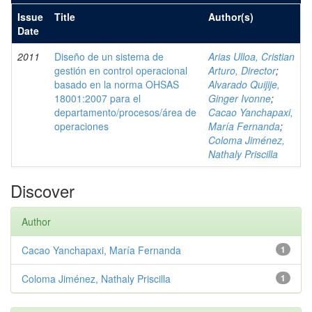
Issue
Title
Author(s)
Date
2011
Diseño de un sistema de
Arias Ulloa, Cristian
gestión en control operacional
Arturo, Director
;
basado en la norma OHSAS
Alvarado Quijije,
18001:2007 para el
Ginger Ivonne
;
departamento/procesos/área de
Cacao Yanchapaxi,
operaciones
María Fernanda
;
Coloma Jiménez,
Nathaly Priscilla
Discover
Author
Cacao Yanchapaxi, María Fernanda
1
Coloma Jiménez, Nathaly Priscilla
1