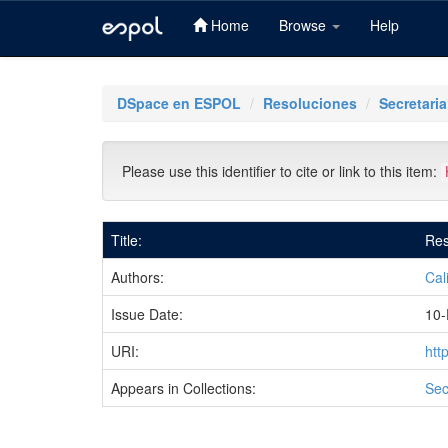
Home
Browse
Help
Skip
navigation
DSpace en ESPOL
Resoluciones
Secretari
Please use this identifier to cite or link to this item:
Title:
Res
Authors:
Cal
Issue Date:
10-
URI:
htt
Appears in Collections:
Sec