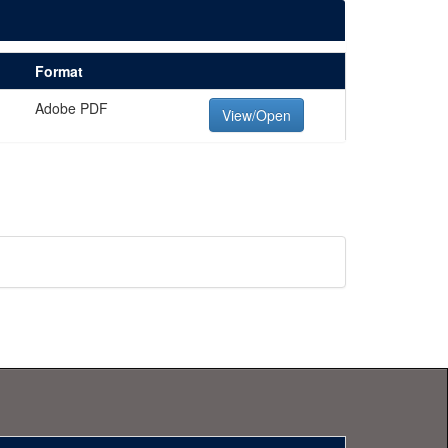
Format
Adobe PDF
View/Open