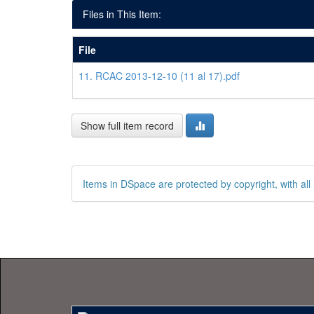
Files in This Item:
File
11. RCAC 2013-12-10 (11 al 17).pdf
Show full item record
Items in DSpace are protected by copyright, with all 